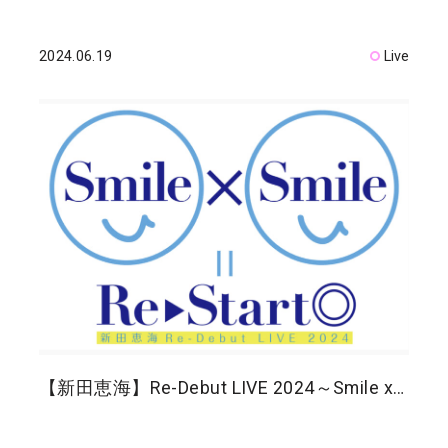
2024.06.19
Live
【新田恵海】Re-Debut LIVE 2024～Smile x…