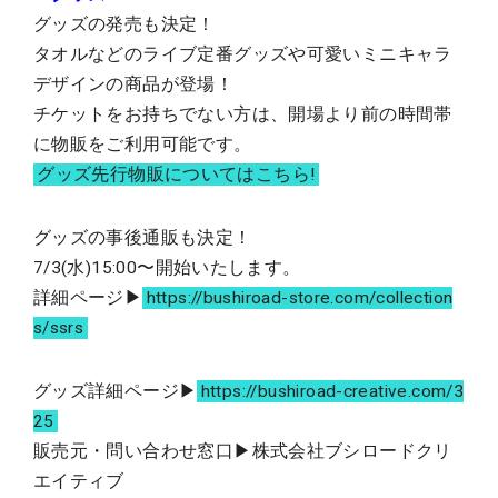
グッズの発売も決定！
タオルなどのライブ定番グッズや可愛いミニキャラ
デザインの商品が登場！
チケットをお持ちでない方は、開場より前の時間帯
に物販をご利用可能です。
グッズ先行物販についてはこちら!
グッズの事後通販も決定！
7/3(水)15:00〜開始いたします。
詳細ページ▶︎
https://bushiroad-store.com/collection
s/ssrs
グッズ詳細ページ▶︎
https://bushiroad-creative.com/3
25
販売元・問い合わせ窓口▶︎株式会社ブシロードクリ
エイティブ