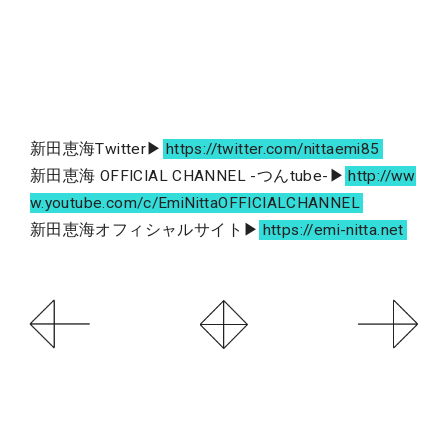
新田恵海Twitter▶
https://twitter.com/nittaemi85
新田恵海 OFFICIAL CHANNEL -つんtube-▶
http://ww
w.youtube.com/c/EmiNittaOFFICIALCHANNEL
新田恵海オフィシャルサイト▶
https://emi-nitta.net