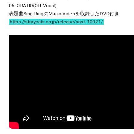
06. ORATIO(Off Vocal)
表題曲Sing RingのMusic Videoを収録したDVD付き
https://straycats.co.jp/release/xnst-10021/