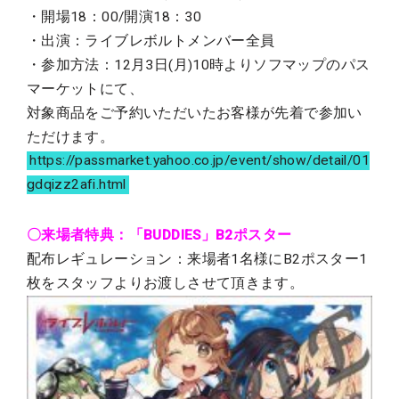
・開場18：00/開演18：30
・出演：ライブレボルトメンバー全員
・参加方法：12月3日(月)10時よりソフマップのパス
マーケットにて、
対象商品をご予約いただいたお客様が先着で参加い
ただけます。
https://passmarket.yahoo.co.jp/event/show/detail/01
gdqizz2afi.html
〇来場者特典：「BUDDIES」B2ポスター
配布レギュレーション：来場者1名様にB2ポスター1
枚をスタッフよりお渡しさせて頂きます。